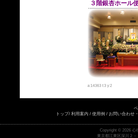
３階銀杏ホール
a:14363 t:3 y:2
ペ
トップ
/
利用案内
/
使用例
/
お問い合わせ
Copyright © 2026
心
東京都江東区深川２－