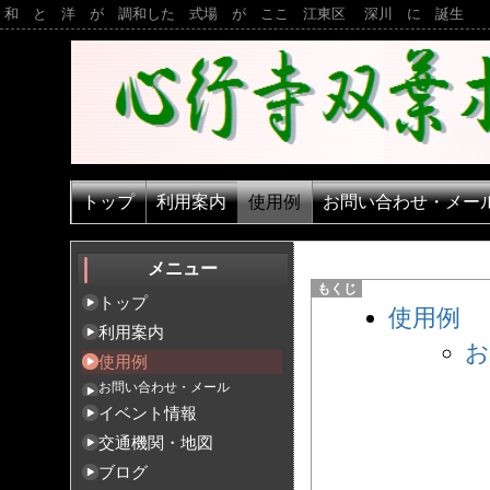
和 と 洋 が 調和した 式場 が ここ 江東区 深川 に 誕生
トップ
利用案内
使用例
お問い合わせ・メー
メニュー
トップ
使用例
利用案内
お
使用例
お問い合わせ・メール
イベント情報
交通機関・地図
ブログ