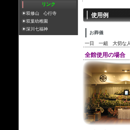
リンク
双修山 心行寺
使用例
双葉幼稚園
深川七福神
お葬儀
一日 一組 大切な
全館使用の場合